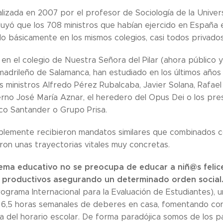
alizada en 2007 por el profesor de Sociología de la Univer
uyó que los 708 ministros que habían ejercido en España e
o básicamente en los mismos colegios, casi todos privados 
 en el colegio de Nuestra Señora del Pilar (ahora público 
 madrileño de Salamanca, han estudiado en los últimos años
 ministros Alfredo Pérez Rubalcaba, Javier Solana, Rafael 
rno José María Aznar, el heredero del Opus Dei o los pre
o Santander o Grupo Prisa.
blemente recibieron mandatos similares que combinados 
on unas trayectorias vitales muy concretas.
tema educativo no se preocupa de educar a niñ@s felice
 productivos asegurando un determinado orden social
rograma Internacional para la Evaluación de Estudiantes), u
e 6,5 horas semanales de deberes en casa, fomentando con
a del horario escolar. De forma paradójica somos de los 