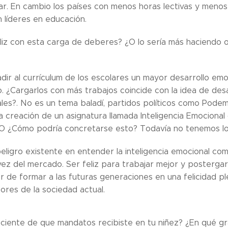
ar. En cambio los países con menos horas lectivas y meno
n líderes en educación.
liz con esta carga de deberes? ¿O lo sería más haciendo ot
ir al currículum de los escolares un mayor desarrollo em
 ¿Cargarlos con más trabajos coincide con la idea de desa
les?. No es un tema baladí, partidos políticos como Podem
 creación de un asignatura llamada Inteligencia Emocional d
SO ¿Cómo podría concretarse esto? Todavía no tenemos los
 peligro existente en entender la inteligencia emocional c
 vez del mercado. Ser feliz para trabajar mejor y posterga
ar de formar a las futuras generaciones en una felicidad p
ores de la sociedad actual.
ciente de que mandatos recibiste en tu niñez? ¿En qué gr