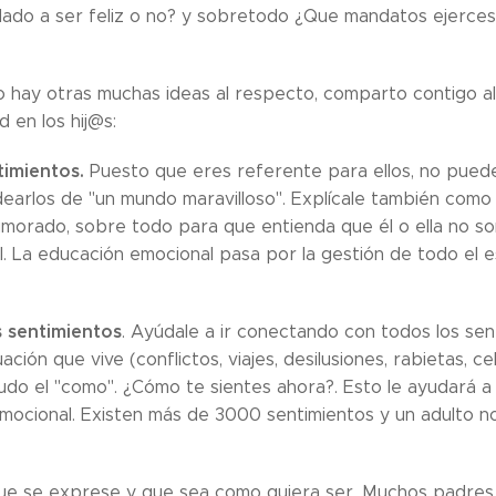
ado a ser feliz o no? y sobretodo ¿Que mandatos ejerces
 hay otras muchas ideas al respecto, comparto contigo al
d en los hij@s:
timientos.
Puesto que eres referente para ellos, no pued
earlos de "un mundo maravilloso". Explícale también como
umorado, sobre todo para que entienda que él o ella no s
. La educación emocional pasa por la gestión de todo el e
s sentimientos
. Ayúdale a ir conectando con todos los sen
ión que vive (conflictos, viajes, desilusiones, rabietas, cel
do el "como". ¿Cómo te sientes ahora?. Esto le ayudará a
ocional. Existen más de 3000 sentimientos y un adulto no
e se exprese y que sea como quiera ser. Muchos padres 