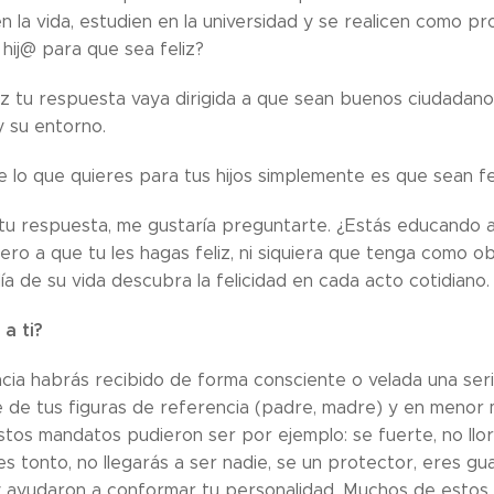
en en la vida, estudien en la universidad y se realicen como p
hij@ para que sea feliz?
ez tu respuesta vaya dirigida a que sean buenos ciudadano
y su entorno.
e lo que quieres para tus hijos simplemente es que sean fel
 tu respuesta, me gustaría preguntarte. ¿Estás educando a
ero a que tu les hagas feliz, ni siquiera que tenga como ob
día de su vida descubra la felicidad en cada acto cotidiano.
a ti?
ancia habrás recibido de forma consciente o velada una se
 de tus figuras de referencia (padre, madre) y en menor 
stos mandatos pudieron ser por ejemplo: se fuerte, no llor
s tonto, no llegarás a ser nadie, se un protector, eres gua
.y ayudaron a conformar tu personalidad. Muchos de esto