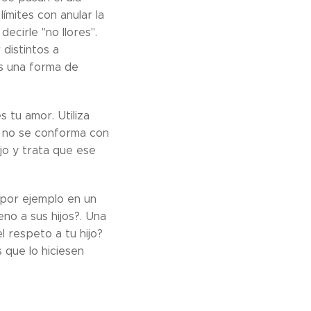
ímites con anular la
ecirle "no llores".
 distintos a
es una forma de
 tu amor. Utiliza
ño no se conforma con
jo y trata que ese
por ejemplo en un
no a sus hijos?. Una
l respeto a tu hijo?
 que lo hiciesen