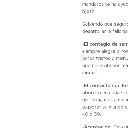
mandatos te ha ayud
hijos?
Sabiendo que seguro
desarrollar la felicida
-El contagio de sen
siempre alegre o rod
estés tristes o malh
que nos sintamos mal
mismas.
El contacto con lo
-
abordan en cada situac
de forma más a menu
explorar su mundo em
40 o 50.
Aceptación.
-
Deja qu