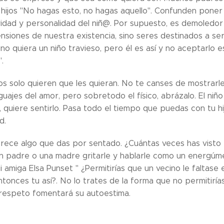
 hijos "No hagas esto, no hagas aquello". Confunden poner l
idad y personalidad del niñ@. Por supuesto, es demoledor d
nsiones de nuestra existencia, sino seres destinados a ser
 no quiera un niño travieso, pero él es así y no aceptarlo 
.
s solo quieren que les quieran. No te canses de mostrarles
nguajes del amor, pero sobretodo el físico, abrázalo. El ni
, quiere sentirlo. Pasa todo el tiempo que puedas con tu hi
d.
ece algo que das por sentado. ¿Cuántas veces has visto 
n padre o una madre gritarle y hablarle como un energúme
miga Elsa Punset " ¿Permitirías que un vecino le faltase e
tonces tu así?. No lo trates de la forma que no permitirías
 respeto fomentará su autoestima.