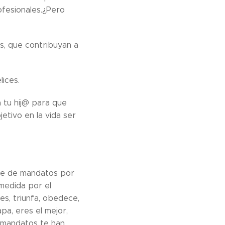
rofesionales.¿Pero
s, que contribuyan a
ices.
 tu hij@ para que
jetivo en la vida ser
rie de mandatos por
medida por el
es, triunfa, obedece,
pa, eres el mejor,
s mandatos te han