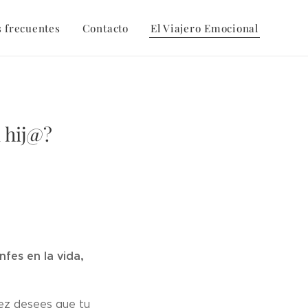
 frecuentes
Contacto
El Viajero Emocional
u hij@?
nfes en la vida,
vez desees que tu